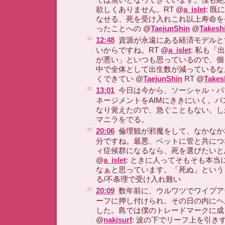
欲しくありません。RT @
a_islet
: 
なせる、死を受け入れこれ以上寿命を
ったことへの @
TaejunShin
@
Takesh
12:48
資源が永遠にある経済モデルと
いからですね。RT @
a_islet
: 私も「
が悪い」といつも思っているので、個
中で全体として出生数が減っているな
くできてい @
TaejunShin
RT @
Takes
13:01
今日は今から、ソーシャル・パ
ネージメントをAIMにききにいく。
なり覚えたので、急ぐこともない。し
マニラをでる。
20:06
倫理観が邪魔をして、なかなか
分ですね。最悪、ベットに管と共につ
ィ症候群になるなら、死を選びたいと
@
a_islet
: ときに人ってそもそも本当
なぁと思っています。「死ぬ」という
る/不条理で受け入れ難い
20:09
数年前に、ウルワツでワイプア
ーフに押し付けられ、その日の内にヘ
した。島では僕のトレードマークに成
@
nakisurf
: 波の下でリーフ上を引き