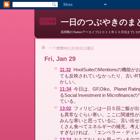
一日のつぶやきのまと
高間剛のTwitterアーカイブ(２０１１年１０月頃まで) それ以降はここ
2010年1月30日土曜日
Fri, Jan 29
11:32
HootSuiteのMentionsの機
ても反映されていなかったり、古いR
かしい。
11:34
今日は、GF,Oiko、Planet R
るSocial Investment in Microfi
ている。
13:02
フィリピンは一日５回ご飯が出
も異常なぐらい寒い。ここに関連性が
みんな寒いと思っているに、言い出せ
くさん食べてエネルギーの補充。考え
すぎなければ、「エンペラー・ディレ
13:24
おもてなしだと思っているので