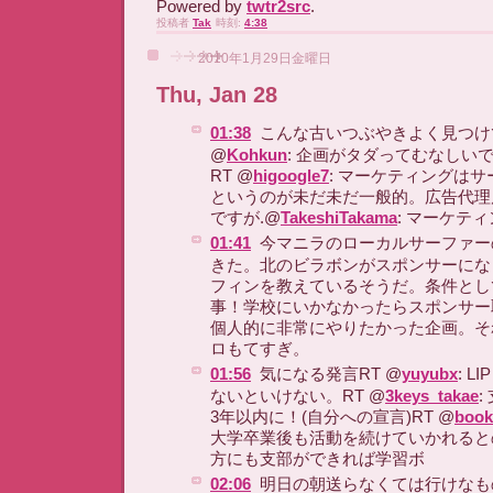
Powered by
twtr2src
.
投稿者
Tak
時刻:
4:38
2010年1月29日金曜日
Thu, Jan 28
01:38
こんな古いつぶやきよく見つけ
@
Kohkun
: 企画がタダってむなしい
RT @
higoogle7
: マーケティングは
というのが未だ未だ一般的。広告代理
ですが.@
TakeshiTakama
: マーケテ
01:41
今マニラのローカルサーファー
きた。北のビラボンがスポンサーにな
フィンを教えているそうだ。条件とし
事！学校にいかなかったらスポンサー
個人的に非常にやりたかった企画。そ
ロもてすぎ。
01:56
気になる発言RT @
yuyubx
: 
ないといけない。RT @
3keys_takae
:
3年以内に！(自分への宣言)RT @
book
大学卒業後も活動を続けていかれると
方にも支部ができれば学習ボ
02:06
明日の朝送らなくては行けなも