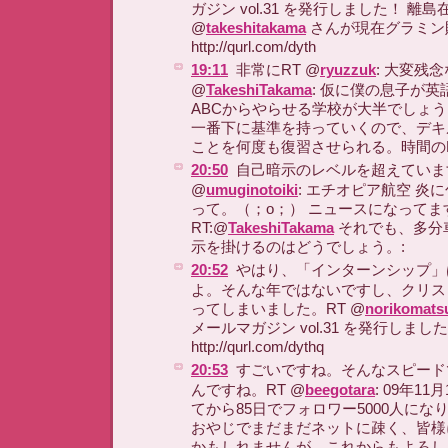
ガジン vol.31 を発行しました！ 離島
@
takeshitakama
さんが現在グラミン
http://qurl.com/dyth
19:11
非常にRT @
ryuzzuk
: 大変残念
@
TakeshiTakama
: 仮に僕の息子が
ABCからやらせる学校が大半でしょ
一番下に基準を持っていくので、デキ
ことを何度も復習させられる。時間のR
20:50
自己暗示のレベルを超えていま
@
umuginotoiki
: エチオピア航空 炎
って。（；o；） ニュースになってま
RT:@
TakeshiTakama
それでも、多分
示を掛けるのはどうでしょう。:
20:52
やはり、「インターンシップ」
よ。そんな年ではないですし、クリス
ってしまいました。RT @
norikomats
メールマガジン vol.31 を発行し
http://qurl.com/dythq
20:53
すごいですね。そんなスピード
んですね。RT @
beegotara
: 09年1
てから85日でフォロワー5000人にな
おやじでまだまだネットに疎く、皆様
かもしれませんが、これからもよろし