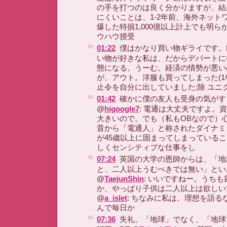
の手を打つのは良く分かりますが、結
にくいことは、1-2年前、海外ネット
爆した特損1,000億以上計上でも明
ウハウ授受
01:22
僕はかなり買い物ギライです。R
い物が好きな私は、だからデパートに
態になる。うーむ。経済の情勢が悪い
が、アウト。洋服も買ってしまった(
止令を自分に出していました;除 ユニ
01:42
確かに僕の友人も受身の気がす
@
higoogle7
: 電通は大丈夫ですよ。
大きいので。でも（私もOBなので）
昔から「電通人」と称されたダイナミ
が45歳以上に固まってしまっている
しくセンシティブな仕事をし
07:24
英国の大学の恩師からは、「地
と、二人以上うむべきでは無い」とい
@
TaejunShin
: いいですねー。うち
か、やっぱり子供は二人以上は欲しい
@
a_islet
: ちなみに私は、理想を語る
んで毎日か
07:36
失礼、「地球」でなく、「地球