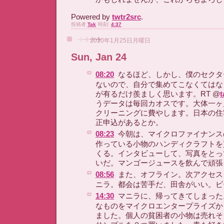
Powered by
twtr2src
.
投稿者
Tak
時刻:
4:37
2010年1月25日月曜日
Sun, Jan 24
08:20
なるほど、しかし、僕のセクタ
ないので、自分で集めてこなくてはな
が有るだけ羨ましく思います。RT @
t
うデータは毎回カオスです。大体一ヶ
クリーニングに費やします。日本の住
正申込があるとか。
08:23
今朝は、マイクロファイナンス
作っている小物のハンディクラフトを
くる。インタビューして、写真をとっ
いだ。マンゴージュースを飲んで頑張
08:56
また、オフライン。次アクセス
ニラ。都会は苦手だ、田舎がいい。ビ
14:30
マニラに、帰ってきてしまった
なものをマイクロエンタープライズか
ました。個人の貧困者の小物は売れそ