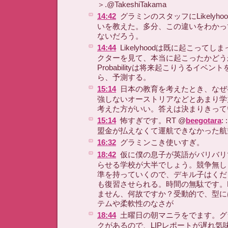
＞.@TakeshiTakama
14:42
グラミンのスタッフにLikelyhoodと
いを教えた。多分、この違いをわかっ
ないだろう。
14:44
Likelyhoodは既に起こって
クターを見て、本当に起こったかどう
Probabilityは将来起こりうるイベ
ら、予測する。
15:14
日本の教育を考えたとき、なぜ
強しないオーストリアなどとあまり学
考えた方がいい。答えは決まりきって
15:14
怖すぎです。RT @
beegotara
:
盟金が払えなくて運航できなかった航
16:32
グラミンこき使いすぎ。
18:42
仮に僕の息子が英語がバリバリ
らせる学校が大半でしょう。競争無し
準を持っていくので、デキル子はくだ
も復習させられる。時間の無駄です。R
ません、何故ですか？受動的で、型に
テムや柔軟性のなさが
18:44
土曜日の朝マニラをでます。グ
クがあるので、LIPレポートが遅れ気