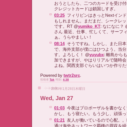
おうとしたら、二つのカードを受け付
クレジットカードは鎖国しすぎ。
03:25
フィリピンはきっとNextイン
もしれません。まだまだ、シークレッ
です。RT @
yumiko_KT
: なになに？ 
さん 最近、仕事、忙しくて、サーフ
ぁ。うらやましい！
08:14
そうですね。しかし、また日本
で、海外支部が僕にはひつよう。当分
す。よろしく！ @
yuyubx
: 離島から
加できますが、やはりリアルで随時会
よね。関西支部ぐらいはいつか作りた
Powered by
twtr2src
.
投稿者
Tak
時刻:
4:38
2010年1月28日木曜日
Wed, Jan 27
01:03
今夜はプロポーザルを書かなく
かし、もう寝たい。もう少し、頑張っ
01:21
友人が働いているので心配。。R
通は海外ネットワーク覇権の買収を繰