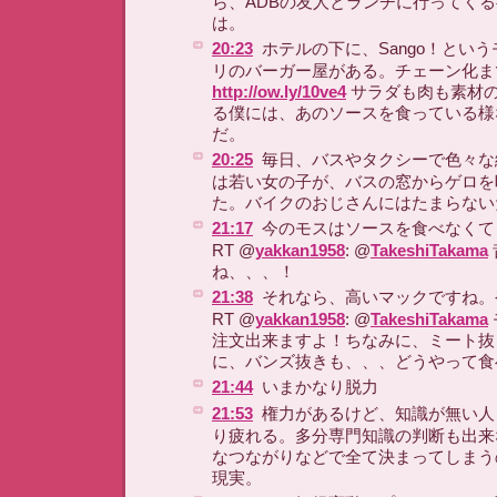
ら、ADBの友人とランチに行ってく
は。
20:23
ホテルの下に、Sango！とい
リのバーガー屋がある。チェーン化ま
http://ow.ly/10ve4
サラダも肉も素材
る僕には、あのソースを食っている様
だ。
20:25
毎日、バスやタクシーで色々な
は若い女の子が、バスの窓からゲロを
た。バイクのおじさんにはたまらない
21:17
今のモスはソースを食べなくて
RT @
yakkan1958
: @
TakeshiTakama
ね、、、！
21:38
それなら、高いマックですね。
RT @
yakkan1958
: @
TakeshiTakama
注文出来ますよ！ちなみに、ミート抜
に、バンズ抜きも、、、どうやって食
21:44
いまかなり脱力
21:53
権力があるけど、知識が無い人
り疲れる。多分専門知識の判断も出来
なつながりなどで全て決まってしまう
現実。