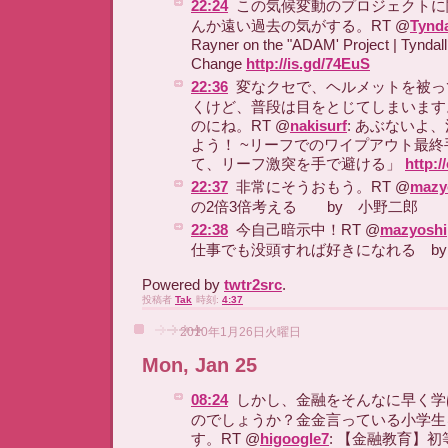
22:24
この気候変動のプロジェクトに
んか遠い過去の気がする。RT @
Tynda
Rayner on the "ADAM' Project | Tyndall
Change
http://is.gd/74EuS
22:36
変なクセで、ヘルメットを被っ
くけど、普段は目をとじてしまいます
のにね。RT @
nakisurf
: あぶないよ
よう！ ~リーフでのワイプアウト最
て、リーフ激突を手で避ける」
http:/
22:37
非常にそうおもう。RT @
mazy
の2倍3倍考える by 小野
22:38
今自己暗示中！RT @
mazyoshi
仕事でも没頭すれば好きになれる b
Powered by
twtr2src
.
投稿者
Tak
時刻:
4:37
2010年1月26日火曜日
Mon, Jan 25
08:24
しかし、金融をそんなに早く学
のでしょうか？金金言っている小学生
す。RT @
higoogle7
: 【金融教育】