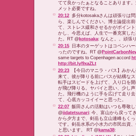
てて良かったぁとなることあります。
メット必要ですね。
20:12
多分kotosakaさんは頑張り
ら、楽しんでください。博士論提出前
て、ストレス緩和させるかがポイント
かし、今思えば、人生で一番充実した
た。RT @
kotosaka
: なんと。。頑張
20:15
日本のターゲットはコペンハー
ったのですね。RT @
PointCarbonNe
same targets to Copenhagen accord
ht
http://bit.ly/9xaZLt
20:23
【今日のマニラ・バス】みかん
来て、彼が降りる前にバスが結構なス
転手はスピードを上げて、入り口を開
が飛び降りる。ヤバイと思い、少し声
た。飛行機のように手を広げて走り去
て、心底カッコイイーと思った。
22:07
飯田さんの活動はいつも尊敬し
@
iidatetsunari
: 今、富山から戻って
から夕方まで、剣岳も立山連峰もくっ
です。剣岳水系の小水力の市民出資、
と思います。 RT @
kama38
: