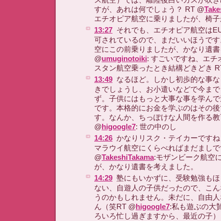
すが、あれは何でしょう？ RT @
Take
エチオピア航空に乗りましたが、椅子
13:27
それでも、エチオピア航空はE
可されているので、まだいいほうです
空にこの前乗りましたが、かなり遺書
@
umuginotoiki
: すごいですね、エチ
スタン航空乗ったとき結構どきどき RT
13:49
なるほど。しかし初歩的な事な
きでしょうし、お小遣いなどで今まで
ず。子供にはもっと大事な事を学んで
です。本格的にお金を学ぶのはその後
す。なんか、ちっぽけな人間を作る教
@
higoogle7
: 世の中のし
14:26
かなりリスク・テイカーですね！
マラウイ航空にくらべればまだましで
@
TakeshiTakama
:モザンビーク航空
が、かなり遺書を考えました。
14:29
塾にもいかずに、受験勉強もほ
ない、自遊人の子供だったので、こん
うのかもしれません。未だに、自由人
ん（笑RT @
higoogle7
:私も遊ぶの大
ろいろ忙し過ぎますから、最近の子）