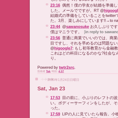
23:16
偶然！僕の学友が結婚を準備し
した。メールでですが。RT @
higoog
結婚式の準備をしていることをtwitte
た。3月、楽しみにしています!!→to na
23:44
@
sawanosuke
お久しぶりです
僕はマニラです。
[
in reply to sawan
23:56
普通に商業でいいのでは、商業
目ですし、それを早めるのは問題ない
@
higoogle7
: もし初等教育から金融
これはどの科目になるのかな?社会な
り。
Powered by
twtr2src
.
投稿者
Tak
時刻:
4:37
2010年1月24日日曜日
Sat, Jan 23
17:53
目の前に、小ぶりのレフトの波
い。ボディーサーフィンをしたが、そ
った。
17:59
LIPの人に見ていたら報告。小