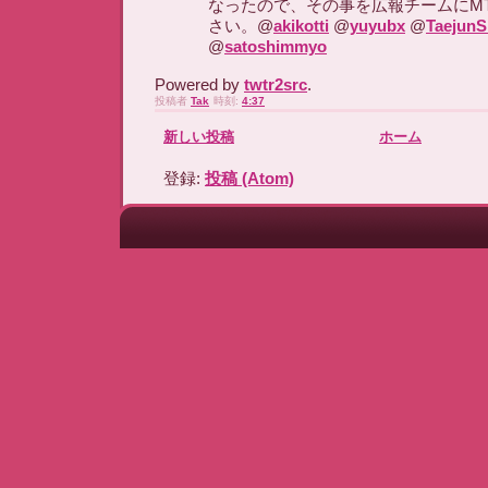
なったので、その事を広報チームにM
さい。@
akikotti
@
yuyubx
@
TaejunS
@
satoshimmyo
Powered by
twtr2src
.
投稿者
Tak
時刻:
4:37
新しい投稿
ホーム
登録:
投稿 (Atom)