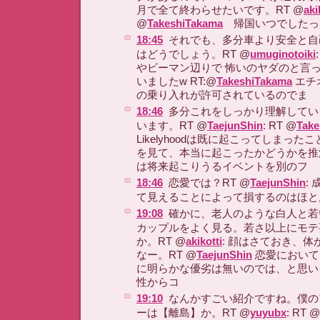
月で全て終わらせたいです。RT @
aki
@
TakeshiTakama
帰国いつでしたっ
18:45
それでも、多分車より安全と自
はどうでしょう。RT @
umuginotoiki
やビーマン辺りで 怖いのヤダのと言
いましたw RT:@
TakeshiTakama
エチ
の乗り入れが許可されているのでま
18:46
多分これをしっかり理解してい
います。RT @
TaejunShin
: RT @
Take
Likelyhoodは既に起こってしまっ
を見て、本当に起こったかどうかを推測する。
は将来起こりうるイベントを別のフ
18:46
恋愛では？RT @
TaejunShin
:
て見えることによって損するのはほと
19:08
確かに、老人のような白人と若
カップルをよく見る。若さ以上にモテ
か。RT @
akikotti
: 顔はさておき、
なー。RT @
TaejunShin
恋愛において
に明らかな優劣は無いのでは、と思い
性からコ
19:10
なんかすごい紹介ですね。僕の
ーは【離島】か。RT @
yuyubx
: RT @