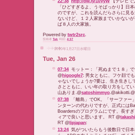
22:38
http://ow.ly/10VyW
【テレビで
「ひどすぎるよ、うそばっかり】日本
のですが、これを読んだらさらに見る
ないけど、１２人家族までいかないが
ば８人の大家族。
Powered by
twtr2src
.
投稿者
Tak
時刻:
4:37
2010年1月27日水曜日
Tue, Jan 26
07:34
モットー：「死ぬまで１８」で
@
higoogle7
: 男女ともに、フケ顔で
ゃないでしょうか?要は、生き生きし
さとともに、いい年の取り方をしてい
山ありま.@
satoshimmyo
.@akikotti.@
07:38
「離島」でOK。「サーファー
ンターンの代わりですが、正式にはBanker
Boardersのプログラムにです。長
ィアで良いと思います。 RT @
takashi
RT @
lipjapan
:
13:24
気がついたらもう後数日で日本