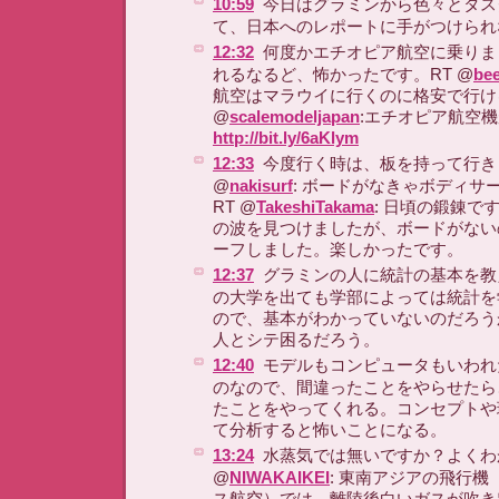
10:59
今日はグラミンから色々とタス
て、日本へのレポートに手がつけられ
12:32
何度かエチオピア航空に乗りま
れるなるど、怖かったです。RT @
be
航空はマラウイに行くのに格安で行け
@
scalemodeljapan
:エチオピア航空
http://bit.ly/6aKlym
12:33
今度行く時は、板を持って行き
@
nakisurf
: ボードがなきゃボディサ
RT @
TakeshiTakama
: 日頃の鍛錬です
の波を見つけましたが、ボードがない
ーフしました。楽しかったです。
12:37
グラミンの人に統計の基本を教
の大学を出ても学部によっては統計を
ので、基本がわかっていないのだろう
人とシテ困るだろう。
12:40
モデルもコンピュータもいわれ
のなので、間違ったことをやらせたら
たことをやってくれる。コンセプトや
て分析すると怖いことになる。
13:24
水蒸気では無いですか？よくわ
@
NIWAKAIKEI
: 東南アジアの飛行
ス航空）では、離陸後白いガスが吹き