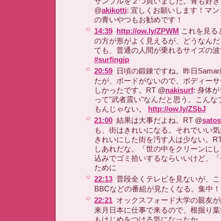
サンプルを２つ買いました。青も好き
@
akikotti
: 宜しくお願いします！マ
の青いやつもお勧めです！
14:39
http://ow.ly/ZPWM
これを見ると
の方が形がよく見えるが、どうなんだ
ても、普通の人間が乗れるサイズの波
#surfingjp
20:59
日頃の鍛錬ですね。昨日Sama
たが、ボードがないので、ボディーサ
しかったです。RT @
nakisurf
: 身体
って"武者震い"なんだと思う。こんな
もんじゃない。
http://ow.ly/ZSbJ
21:00
結果は大事だよね。RT @
sato
も、街はきれいになる。それでいい気
きれいにした街を汚す人は少ない。RT
しあれだな。「世の中をクリーンにし
込みでゴミ拾いするならいいけど、「
ために
22:13
普段全くテレビを見ないが、ここで
BBCなどの番組が見たくなる。集中！
22:21
オックスフォード大学の親友が
来月日本に仕事で来るので、根掘り葉
もけじめをつける気になったか。