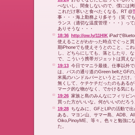
べないし、間食しないので、僕には拷
これだけ寒いと食べたくなる。RT @
事・・・海上勤務より多そう（笑 で
ランス（適切な温度管理・・・）って
ありそうな・・・
18:36
http://ow.ly/11HlK
iPadでBlu
使えることがわかった時点でぐっと買
期iPhoneでも使えそうとのこと、こ
し、どちらにしても、落としたり、な
で、こういう携帯ガジェットは買えな
19:13
今日でマニラ最後。仕事以外で
は、バスの通り道のGreen beltとG
米風のハンドルバーというとこだけ。
無くして、ケチケチだったのもあるが
マーク的な物がなく、でかける気にも
19:26
家族と島のみんなにフィリピン
買った方がいいな。何がいいのだろう
19:28
ちなみに、GFとLIPの活動で
ある。マヨン山、サマー島、ADB、AI
Oiko,PinoyME、等々。色々と勉強
た。