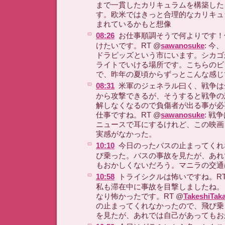
まで一貫したカリキュラムを構築した
す。欧米ではきっと合理的なカリキュ
まれているかもと想像
08:26
お仕事順調そうで何よりです！
けたいです。RT @
sawanosuke
: 今
ドラピッズという市にいます。シカゴ
ライトでいける場所です。こちらのビ
で、昨年の夏頃からずっとこんな感じ
08:31
米軍のジェネラル曰く、戦争は
から攻撃できるが、そうすると戦争の
解しなくなるので負傷者が出る事が必
仕事ですね。RT @
sawanosuke
: 戦
ニュースで耳にするけれど、この映画
実感がなかった。
10:10
今日のったバスの止まってくれ
び乗った。バスの事故を見たが、あれ
もおかしくないだろう。マニラの交通
10:58
トライシクルは怖いですね。RT
私も滞在中に事故を目撃しましたね。
なり怖かったです。RT @
TakeshiTak
の止まってくれなかったので、飛び乗
を見たが、あれでは自己があってもお