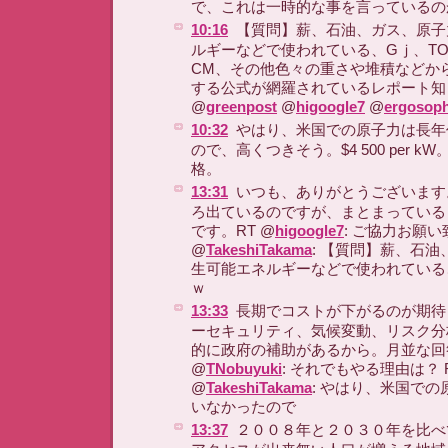
で、これは一時的な事を言っているの
10:16
【質問】薪、石油、ガス、原子
ルギーなどで使われている、Gｊ、TO
CM、その他色々の重さや堆積などから、
する公式が網羅されているレポート知
@
greenpost
@
higoogle7
@
ergosop
10:32
やはり、米国での原子力は長年
ので、高くつきそう。$4 500 per 
格。
13:31
いつも、ありがとうございます
ろ出ているのですが、まとまっている
です。RT @
higoogle7
: ご協力お願い
@
TakeshiTakama
: 【質問】薪、石
生可能エネルギーなどで使われている、
ｗ
13:33
長期でコストが下がるのが期待
ーセキュリティ、気候変動、リスク分
的に政府の補助があるから。月並な回
@
TNobuyuki
: それでもやる理由は？ 
@
TakeshiTakama
: やはり、米国で
いなかったので
13:37
２００８年と２０３０年を比べ