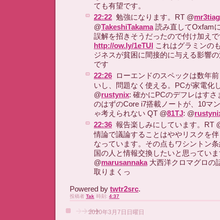
ても有望です。
22:22
勉強になります。RT @
mr3tia
@
TakeshiTakama
読み直してOxfa
誤解を招きそうだったので付け加えです
http://ow.ly/1eTUl
これはグラミンの
ジネスが貧困に間接的に与える影響の
です
22:26
ローエンドのスペックは数年前
いし、問題なく使える。PCが家電化し
@
rustynix
: 確かにPCのデフレはす
のはずのCore i7搭載ノートが、10
ゃ考えられない QT @
81TJ
: @
rustyni
22:36
報告楽しみにしています。RT 
情論で議論することはややリスクを伴
なっています。その点もワシントン条
国の人と情報交換したいと思ってい
@
marusannaka
大西洋クロマグロの
取りまくっ
Powered by
twtr2src
.
投稿者
Tak
時刻:
4:37
2010年3月7日日曜日