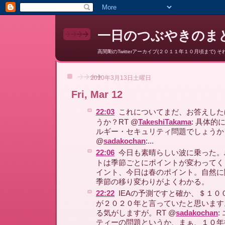
一日のつぶやきのまと
高間剛のTwitterアーカイブ(２０１１年１０月頃まで) それ以降はここ
2010年3月13日土曜日
Fri, Mar 12
22:03
これについてまだ、お答えした
うか？RT @
TakeshiTakama
: 具体
ルギー・セキュリティ問題でしょうか
@
sadakochan
:...
22:06
今日も素晴らしい波に乗った。
トは季節ごとにポイントが変わってく
イント、今日は春のポイント。自然に
季節の移り変わりがよくわかる。
22:22
IEAの予測ですと確か、＄１０
が２０２０年と言っていたと思います
る気がしますが。RT @
sadakochan
:
ティーの問題というか、まぁ、１０年