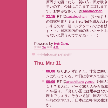
原因まで語ったら、賛の方に風が吹き
早いので、今日はここまでに致します
す。お休みなさい。@
sadakochan
23:15
RT @
sadakochan
: （やっぱ
の自家発電とＳａｆetyNetを組み合
ルするのが、超ロングタームでは有効
す・・。日本国内の頭の固いネット上
らないと思うんですがね・・・）
Powered by
twtr2src
.
投稿者
Tak
時刻:
4:39
2010年3月12日金曜日
Thu, Mar 11
06:06
取りあえず起きた。非常に寒い
ンに行ってくる。昨日は寒すぎで歯が
06:06
RT @
arashikanzyurou
: 外国
１７７８人に。ピーク30万人から激減
21年振り。「貧しい国には用事はな
理由でしょう。そういえば、国内中古
年前の水準だし、日本は20年前の生
か。