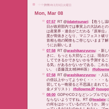
2010年3月9日火曜日
Mon, Mar 08
07:57
RT @
iidatetsunari
: 【危うし
日が政府部内では事実上の大詰めとの
は産業界・連合がこだわる『原単位』
度が骨抜きとなり、マニフェスト破り
首相も他の閣僚もご存じないまま了解
うにお願いしま
07:58
RT @
arashikanzyurou
: ・新
きに、もっとも大切なことは、現在の
してできるかできないかを予測するこ
る気」があるかないかである。これを
い。（斎藤茂太/精神科医）
#followm
07:58
RT @
arashikanzyurou
: ・人
の倍以上やってようやく・・・・・も
習しても一晩寝ると不思議と走れてし
金メダリスト）
#followmeJP
#sougo
08:00
GDPやCO２などシンプルで
ならないようですね。RT @
Iwadate
:
の何をはかっているのだろうか。測っ
っているだけなのかもしれない。ブー