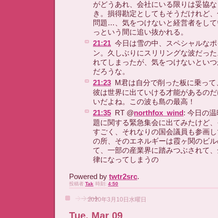
がどうあれ、会社にいる限りは妥協な
き。損得勘定としてもそうだけれど、
問題…、気をつけないと経営者をして
っという間に追い抜かれる。
21:21
今日は雪の中、スペシャルなポ
ン。久しぶりにスリリングな波だった
れてしまったが、気をつけないといつ
だろうな。
21:23
M君は自分で削った板に乗って
彼は世界に出ていける才能があるのだ
いだよね。この波も島の最高！
21:35
RT @
northfox_wind
: 今日の
題に関する緊急集会に出てみたけど、
すごく、それなりの国会議員も参画し
の所、そのエネルギーは霞ヶ関のビル
て、一部の産業界に踏みつぶされて、
律になってしまうの
Powered by
twtr2src
.
投稿者
Tak
時刻:
4:50
2010年3月10日水曜日
Tue, Mar 09