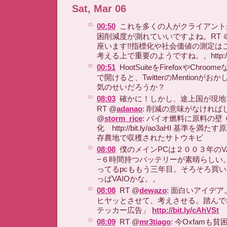
Sat, Mar 06
00:50
これを多くの人がクライアント
困削減度が測れていいですよね。RT ＠mr
座います!!指標化や社会価値の測定は
考える上で重要のようですね。。http://ow
00:51
HootSuiteをFirefoxやChr
で開けると、TwitterのMentionが
気のせいだろうか？
08:03
確かに！しかし、途上国が現地
RT @
adanao
: 削減の意味がなければ
@
storm_rice
: バイオ燃料に原料の壁
化 http://bit.ly/ao3aHI 基準
存農地で収穫されたサトウキビ
08:08
僕のメインPCは２００３年のV
−６時間持つバッテリーが素晴らしい。
ってるpcももう三年目。そろそろ買い
っぱVAIOかな。。
08:08
RT @
dewazo
: 面白いアイデア
ヒヤッとさせて、考えさせる。踏んで
テッカー広告」
http://bit.ly/cAhVSt
08:09
RT @
mr3tiago
: 今Oxfamも