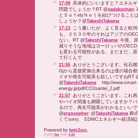
17:09
具体的にいいますと？エネルギ
問題でしょうか？RT @
sadakochan
:
とＳａｆetyＮｅｔを結びつけること
しょうか？@
TakeshiTakama
17:13
こう書いたが、よく見ると欧州
も、２０３０年のそれはアジアのOE
ない。RT @
TakeshiTakama
: 今後
減りそうな地域はヨーロッパのOEC
も変わる可能性がある。まだまだ、原
て行くんで
21:55
ありがとうございます。化石燃
Gjから直接変換出来るのは僕の場合
イオや再生可能系も欲しいですねRT 
@
TakeshiTakama
http://www.smart-
energy.jp/pdf/CO2santei_2.pdf
21:57
ありがとうございます。これ再
やバイオ関連も網羅していますか？バ
るので、再生可能系がわかるといいで
@
ergosopher
: @
TakeshiTakama
葬式
くてsorry、 EDMCエネルギー経済
Powered by
twtr2src
.
投稿者
Tak
時刻:
4:38