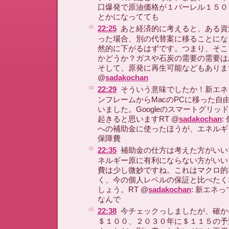
口爆発で原油価格が１バーレル１５０
とかになってても
22:25
あと経済的に考えると、ある資
った場合、別の代替案に移ることにな
然的に下がるはずです。つまり、そこ
かどうか？ガスや石炭の需要の需要は
そして、原発に再生可能などもありま
@
sadakochan
22:29
そういう意味でしたか！新エネ
ンフレームからMacのPCに移った自
いました。Googleのスマートグリッ
起きると思いますRT @
sadakochan
:
への補助金に使ったほうが、エネルギ
保障費
22:35
補助金の仕方は考えた方がいい
ネルギー原に有利にならない方がいい
費は少し微妙ですね。これはマクロ的
く、今の個人レベルの保証と比べたく
しょう。RT @
sadakochan
: 新エネ
なんで
22:38
今チェックっしましたが、確か
＄１００、２０３０年に＄１１５の予