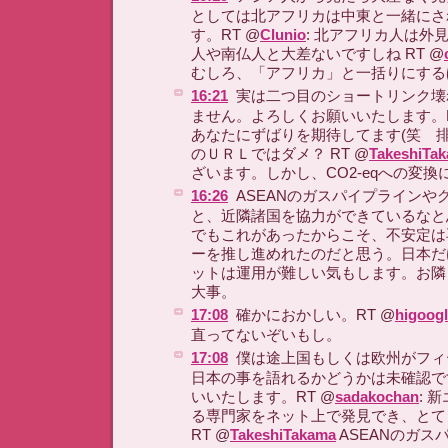
としては北アフリカは中東と一緒にさ
す。RT @
Clunio
: 北アフリカ人は外
人や南仏人と大差ないですしね RT @
むしろ、「アフリカ」と一括りにする
16:21
実は二つ目のショートリンク壊
ません。よろしくお願いいたします。R
あなたにずばりを期待してます(笑 
のＵＲＬではダメ？ RT @
TakeshiTa
ざいます。しかし、CO2-eqへの変換
16:26
ASEANのガスパイプラインや
と、近隣諸国を協力ができているなと
でもこれがあったからこそ、不安定は
ーを推し進めれたのだと思う。日本だ
ットは運用が難しい気もします。お隣
大事。
17:08
確かにおかしい。RT @
higoog
直ってないぞいもし。
17:08
僕は途上国もしくは欧州がフィ
日本の事を語れるかどうかは未確認で
いいたします。RT @
sadakochan
: 
る専門家をネット上で発見でき、とて
RT @
TakeshiTakama
ASEANのガス