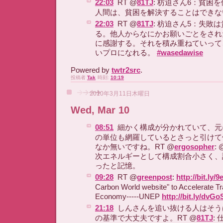
22:03
RT @
81TJ
: 枋迫さん6：貧困
人間は、貧困を解決することはでき
22:03
RT @
81TJ
: 枋迫さん5：失敗
る。他人からなにかお願いごとをされ
に感謝する。それを積み重ねていって
いプロになれる。
#wasedawise
Powered by
twtr2src
.
投稿者
Tak
時刻:
10:19
2010年3月11日木曜日
Wed, Mar 10
08:51
細かく構成が分かれていて、元
の単位も網羅しているとさっと引けて
なか無いですね。RT @
ergosopher
: 
次エネルギーとして構成割合小さく、
ったと記憶。
09:28
RT @
greenpost
:
http://bit.ly/
Carbon World website" to Accelerate Tr
Economy-----UNEP
http://bit.ly/dvGo
21:18
しんさんを追い抜ける人はそう
の基準で大丈夫ですよ。RT @
81TJ
: