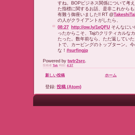
すね。BOPビジネス関係について考
た指標に関するお話、是非これからも共
有難う御座いました!! RT @
TakeshiT
の人がクライアントがしたら、
08:27
http://ow.ly/1eQFU
そんなにい
ったからこそ、Tajのクリティカルな
たった。数年前なら、ただ返していた
トで、カービングのトップターン。今
な！
#surfingjp
Powered by
twtr2src
.
投稿者
Tak
時刻:
4:37
新しい投稿
ホーム
登録:
投稿 (Atom)