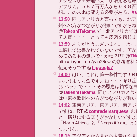
アクセスが出来無い人口が増える地域
アフリカ。５８７百万人から６９８百
想。この未来は変える必要がある。
#a
13:50
同じアフリカと言っても、北ア
州への方がつながりが強いですからね。
@
TakeshiTakama
で、北アフリカで
て送電・・・ とっても皮肉を感じます。
13:59
ありがとうございます。しかし、
に関しては書かれていないです。何か
めてあるもの無いですかね？RT @
TN
http://tinyurl.com/yao29ew 
使えそうです @
higoogle7
14:00
はい、これは第一条件です！RT
いようよりお金ですよね・・・降り注
(サハラ）で・・・その恩恵は裕福な
@
TakeshiTakama
: 同じアフリカと
は中東や欧州への方がつながりが強い
14:02
東南アジア、東アジア、南アジ
ですね。RT @
comrademarquess
: 
と一括りにするほうがおかしいですよ
「North Africa」と「Negro Afri
なような。
16:19
アジア人から見たら大差なく見