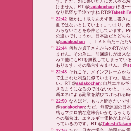
す。ただ、別に書いた方にガスや石炭
けません。RT @
sadakochan
: ほほ
なり気弱な予測ですね RT@
TakeshiT
22:42
確かに！取りあえず但し書きに、
測ではないとしています。つまり、政
わらないことを条件としています。Project
の違いでしょうか。日本語だとどちら
@
sadakochan
、ＩＡＥ当たったため
22:44
何故か貞子さんからのRTががHoo
ません。その為に、前回話しが出来な
ね？他にもRTを無視してしまってい
あります。その場合すみません。 @
s
22:48
それこそ、メインフレームから
て生まれた利益に似ていますね。途上
い。RT @
sadakochan
: 自然エネル
きるようになるのではないかと。エネ
新エネによる副業を結びつけられる時
22:50
なるほど、もっと聞きたいです
@
sadakochan
: ただ、無資源国の日
格もマクロ的な意味合いがむちゃくち
本の場合は、エネルギー価格が上がる
っているのです。RT @
TakeshiTakam
22:56
ただ、日本の場合、他国から電