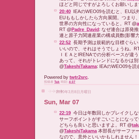
ほどと同じですがよろしくお願いしま
20:40
IEAのWEO09を読むと、EU
EUももしかしたら方向展開。つまり
世界の方向性になっていると。RT @
RT @
Padre_David
: なぜ連合は原発
連と原子力関連産業の構成員数(影響
22:52
長期予測は規範的な目標ぐらい
いいので、それはそうでしょうね。RT
ＩＥＡとIRENAでの分析ベースが違
あって、それがトレンドになるかは別
@
TakeshiTakama
: IEAのWEO09を読
Powered by
twtr2src
.
投稿者
Tak
時刻:
4:37
2010年3月8日月曜日
Sun, Mar 07
22:19
今日は年数回しかブレイクしな
サーフポイントがすごいことになって
どちらも良いと思いますよ。RT @
tak
@
TakeshiTakama
本部長がサーファ
なので、意外といいかもしれません！