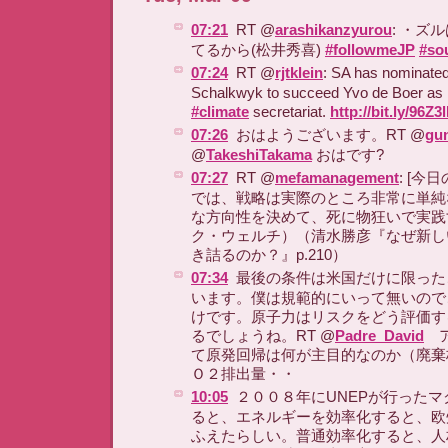
07:21
RT @
arashikanzyurou
: ・ズ
てるから(松井秀喜)
#followmeJP
#so
07:24
RT @
rjtklein
: SA has nominated
Schalkwyk to succeed Yvo de Boer as 
#climate
secretariat.
http://bit.ly/96Z3
07:26
おはようございます。RT @
gu
@
TakeshiTakama
おはです?
07:27
RT @
mefamanagement
: [今
では、戦略は実際のところ非常に単純
な方向性を決めて、死に物狂いで実践
ク・ウェルチ）（清水勝彦『なぜ新し
き詰るのか？』p.210）
07:34
最後の条件は米国だけに限った
います。僕は規範的にいって無いので
けです。原子力はリスクをどう評価す
るでしょうね。RT @
Padre_David
ア
て原発回帰は何が主目的なのか（廃棄
Ｏ２排出量・・
10:05
２００８年にUNEPが行った
ると、エネルギーを効率化すると、欧
ふえたらしい。普通効率化すると、人