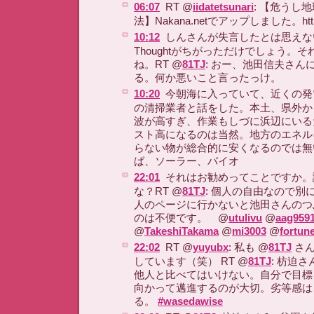
06:07
RT @
iidatetsunari
: 【危うし
法】Nakana.netでアップしました。http://
10:12
しんさんが失言したとは思えないので
Thoughtがちがっただけでしょう。
ね。RT @
81TJ
: おー、池田信夫さん
る。何か悪いこと言ったっけ。
10:20
今朝海に入っていて、近くの発
の清掃業者と話をした。本土、県外か
波が高すぎ、作業もしづに浜辺にいる
スト高になるのは当然。地方のエネル
らない物が総合的に安くなるのでは無
ば、ソーラー、バイオ
22:01
それはお勧めってことですか。
な？RT @
81TJ
: 個人の自由なので別
人のページに行かないと池田さんのつ
のは不便です。 @
utulivu
@
aag959
@
TakeshiTakama
@
mi3003
@
fortun
22:02
RT @
yuyubx
: 私も @
81TJ
さん
しています（笑） RT @
81TJ
: 枋迫
他人と比べてはいけない。自分で目標
向かって邁進するのが大切。劣等感は
る。
#wasedawise