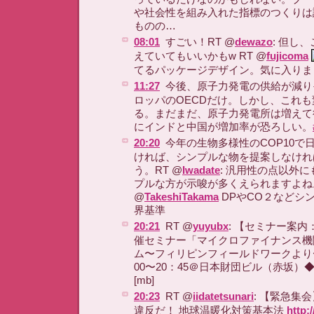
や社会性を組み入れた指標のつくりは
ものの…
08:01
すごい！RT @
dewazo
: 但し
えていてもいいかもw RT @
fujicoma
てるパッケージデザイン。気に入りま
11:27
今後、原子力発電の供給が減り
ロッパのOECDだけ。しかし、これ
る。まだまだ、原子力発電所は増えて
にインドと中国が増加率が恐ろしい。
20:20
今年の生物多様性のCOP10で
ければ、シンプルな物を提案しなけれ
う。RT @
Iwadate
: 汎用性の点以外
プルな方が示唆が多くえられますよね。
@
TakeshiTakama
DPやCO２などシ
界基準
20:21
RT @
yuyubx
: 【セミナー案内
催セミナー「マイクロファイナンス機
ム〜フィリピンフィールドワークより〜」◆
00〜20：45＠日本財団ビル（赤坂）◆http:/
[mb]
20:23
RT @
iidatetsunari
: 【緊急集
違反だ！ 地球温暖化対策基本法
http: