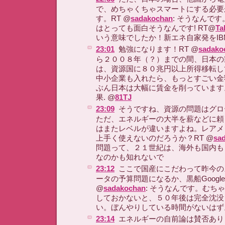
で、めちゃくちゃスマートにする必要
す。RT @
sadakochan
: そうなんで
はとっても面白そうなんです! RT@
Ta
いう意味でしたか！新エネ自家発をI
23:01
勉強になります！RT @
sadako
ら２００８年（？）までの間、日本の
は、資源国に８０兆円以上所得移転し
中小企業も入れたら、もっとすごい金
ぶん日本は大幅に賃金を削っています
果. @
81TJ
23:09
そうですね、資源の問題はグロ
ただ、エネルギーの大半を薪などに頼
はまたレベルが違いますよね。レアメ
上手く使えないのだろうか？RT @
sa
問題って、２１世紀は、海外も国内も
なのかも知れないで
23:12
ここで国産にこだわって昨今の
ータの予算問題になるか、黒船Googl
@
sadakochan
: そうなんです。むち
しておかないと、５０年後は完全沈没
い。ぼんやりしている時間がないはず
23:14
エネルギーの自前論は賛否あり