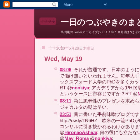
一日のつぶやきのまと
高間剛のTwitterアーカイブ(２０１１年１０月頃まで) それ以降はここ
2010年5月20日木曜日
Wed, May 19
08:06
それが普通です。日本のように
で働け無いといわれません。毎年大手
ックスフォード大学のPhDを多くカ
RT @
nonkiya
: アカデミアから(PH
というケースは御存じですか？RT @
08:11
急に脆弱性のプレゼンを求めら
ジャカルタの朝は早い。
23:51
昔に書いた手前味噌ブログで
http://ow.ly/1N6HZ 欧米の一流P
コンサルに引き抜かれるわけがあります
@
HironaoAshida
: 何の役にも立たな
@
May_Roma
@
nonkiya
: