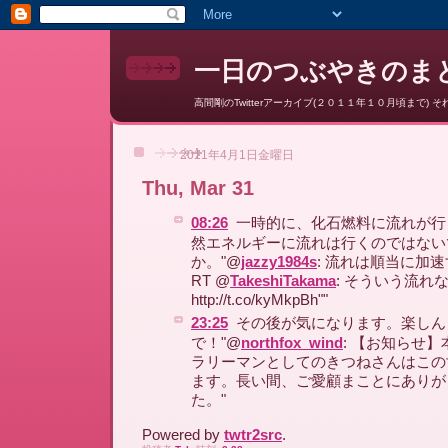
一日のつぶやきのまと
高間剛のTwitterアーカイブ(２０１１年１０月頃まで) それ以降はここ
2011年4月1日金曜日
Thu, Mar 31
08:26
一時的に、化石燃料に流れが行
然エネルギーに流れは行くのではない
か。"@
jazzy1984s
: 流れは順当に加
RT @
TakeshiTakama
: そういう流れ
http://t.co/kyMkpBh""
23:25
その後が気になります。楽しん
で！"@
northfox_wind
: 【お知らせ
ラリーマンとしてのきつねさんはこの
ます。長い間、ご愛顧まことにありが
た。"
Powered by
twtr2src
.