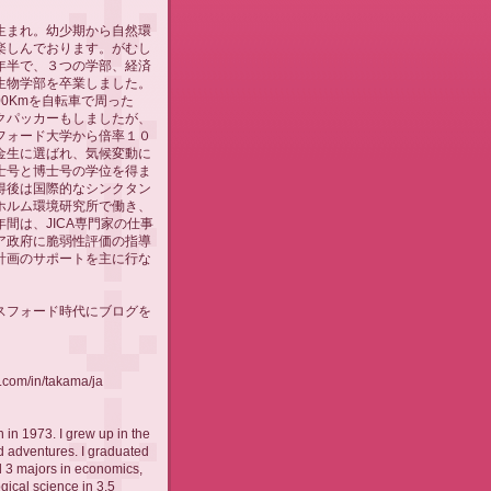
生まれ。幼少期から自然環
楽しんでおります。がむし
年半で、３つの学部、経済
生物学部を卒業しました。
00Kmを自転車で周った
クパッカーもしましたが、
フォード大学から倍率１０
金生に選ばれ、気候変動に
士号と博士号の学位を得ま
得後は国際的なシンクタン
ホルム環境研究所で働き、
間は、JICA専門家の仕事
ア政府に脆弱性評価の指導
計画のサポートを主に行な
スフォード時代にブログを
！
n.com/in/takama/ja
 in 1973. I grew up in the
 adventures. I graduated
 3 majors in economics,
ogical science in 3.5