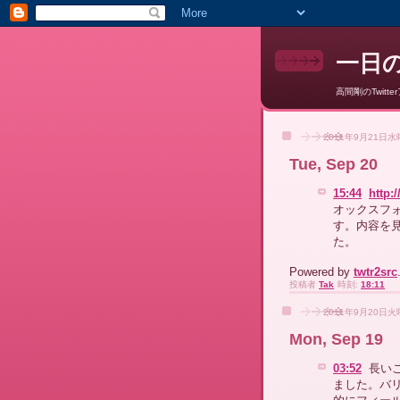
一日
高間剛のTwitte
2011年9月21日
Tue, Sep 20
15:44
http:
オックスフ
す。内容を
た。
Powered by
twtr2src
投稿者
Tak
時刻:
18:11
2011年9月20日
Mon, Sep 19
03:52
長い
ました。バ