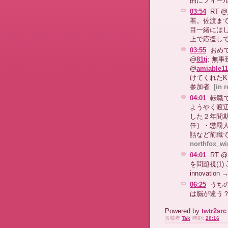
的にフィー
03:54
RT @
着。佐渡まで
目一緒にはし
上で応援して
03:55
おめ
@
81tj
: 無
@
amiable1
けてくれたK
参加者
[
in r
04:01
転職
ようやく渡
した２年間
任｝・懲罰
話など前職
northfox_w
04:01
RT @
を問題視(1) Jap
innovation 
06:25
うち
は脳が違う
Powered by
twtr2src
投稿者
Tak
時刻:
20:16