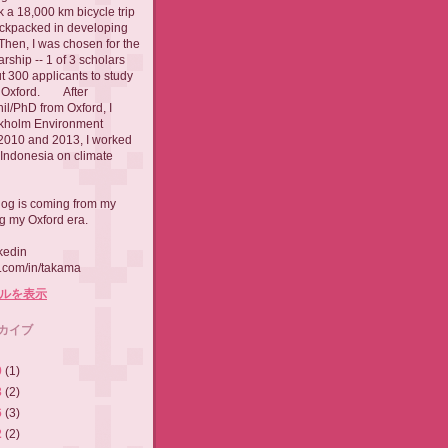
 a 18,000 km bicycle trip
ackpacked in developing
 Then, I was chosen for the
rship -- 1 of 3 scholars
t 300 applicants to study
of Oxford. After
l/PhD from Oxford, I
ckholm Environment
 2010 and 2013, I worked
t Indonesia on climate
log is coming from my
ng my Oxford era.
kedin
n.com/in/takama
ルを表示
カイブ
0
(1)
3
(2)
6
(3)
2
(2)