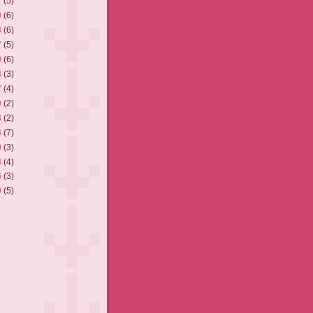
7
(5)
0
(6)
3
(6)
7
(5)
0
(6)
3
(3)
7
(4)
0
(2)
3
(2)
6
(7)
0
(3)
3
(4)
6
(3)
9
(5)