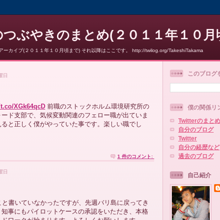
のつぶやきのまとめ(２０１１年１０月
rアーカイブ(２０１１年１０月頃まで) それ以降はここです。 http://twilog.org/TakeshiTakama
このブログ
水曜日
//t.co/XGk64qcD
前職のストックホルム環境研究所の
僕の関係リ
ォード支部で、気候変動関連のフェロー職が出ていま
Twitterのまと
見ると正しく僕がやっていた事です。楽しい職でし
自分のブログ
Twitter
自分の経歴など
.
過去のブログ
1 件のコメント:
火曜日
自己紹介
こと書いていなかったですが、先週バリ島に戻ってき
リ知事にもパイロットケースの承認をいただき、本格