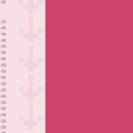
5
(2)
1
(2)
4
(4)
7
(4)
1
(4)
4
(5)
7
(6)
0
(6)
3
(5)
6
(3)
9
(4)
2
(2)
5
(2)
9
(4)
2
(1)
5
(2)
8
(3)
1
(3)
4
(3)