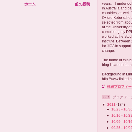
years. I undertook
ホーム
前の投稿
in Australia and b
countries, as well.
Oxford Kobe schola
selected from abou
at the University 
completing my DPhi
worked at the Sto
Institute. Between
for JICA to suppor
change.
The name of this b
blog I started duri
Background in Lin
http://www.linkedi
詳細プロフィー
ブログ アー
▼
2011
(134)
►
10/23 - 10/3
►
10/16 - 10/2
►
10/09 - 10/1
►
09/25 - 10/0