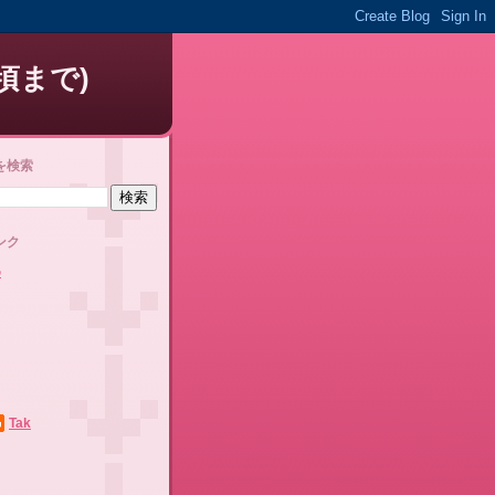
頃まで)
を検索
ンク
め
Tak