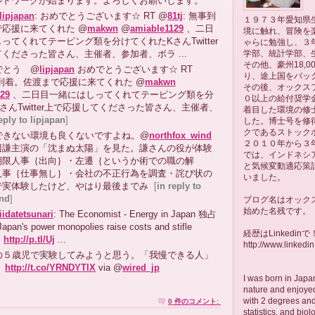
ルドワークが始まります。よろしくお願いします。
lipjapan
: おめでとうございます☆ RT @
81tj
: 無事到
１９７３年愛知県
応援に来てくれた @
makwn
@
amiable1129
、二日
境に触れ、冒険を
ってくれてテーピング類を分けてくれたKさんTwitter
ゃらに勉強し、３
学部、統計学部、
くださった皆さん、主催者、参加者、ボラ ...
その他、豪州18,0
でとう @
lipjapan
おめでとうございます☆ RT
り、途上国をバッ
事到着。佐渡まで応援に来てくれた @
makwn
その後、オックス
129
、二日目一緒にはしってくれてテーピング類を分
０以上の給付奨学
さんTwitter上で応援してくださった皆さん、主催者、
着目した環境の修
eply to lipjapan
]
した。博士号を修
クであるストック
できない環境も良くないですよね。@
northfox_wind
２０１０年から３年
辺謙主演の「沈まぬ太陽」を見た。謙さんの役が体験
では、インドネシ
期限人事｛出向｝・左遷｛というか術での職の解
と気候変動適応策
人事｛仕事無し｝・会社の不正行為を調査・詫び状の
いました。
で実体験したけど、やはり最後までみ
[
in reply to
ind
]
ブログ名はオック
始めた名残です。
iidatetsunari
: The Economist - Energy in Japan 独占
an's power monopolies raise costs and stifle
経歴はLinkedinで
→
http://p.tl/Uj
...
http://www.linkedi
の５歳児で実験してみようと思う。「我慢できる人」
？
http://t.co/YRNDYTlX
via @
wired_jp
I was born in Japan
nature and enjoyed
.
with 2 degrees and
0 件のコメント:
statistics, and biol